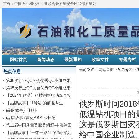
主办：中国石油和化学工业联合会质量安全环保部质量处
网站首页
新闻动态
最新通知
政策文件
专题专栏
当前位置：
网站首页
> 学习专区 > 
热点信息
第36次行业QC大会优秀QC小组成果
报告交流学习
第35次行业QC大会优秀QC小组成果
报告交流学习
【2024年作品】科技创新驱动煤直接
俄罗斯时间201
液化新质生产力发展
【品牌故事】“1号站”的前世今生
(品牌故事)一颗料
低温钻机项目的
(品牌故事)“吉化ABS”成长记
这是俄罗斯国家
第二届中国质量奖获奖组织-中海油田
服务股份有限公司钻井...
【品牌故事】“一带一路”上的“诚信”足
给中国企业制造