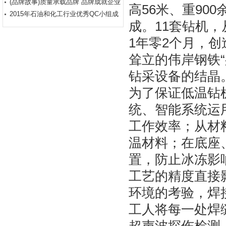
迹
(品牌故事)质量承载品牌 品牌成就企业
高56米、重90
2015年石油和化工行业优秀QC小组成
成。11套钻机
果发布交流【视频】
1年零2个月，
耸立的伟岸钢铁“
钻采设备的结晶
为了保证低温钻
统、智能系统运
工作效率；从材
温材料；在底座
置，防止冰冻影
工艺的精度直接
环境的考验，焊
工人将每一处焊